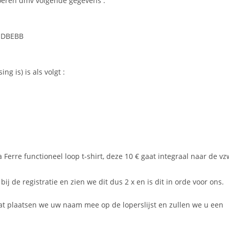
voeren dmv volgende gegevens :
REDBEBB
g is) is als volgt :
 Ferre functioneel loop t-shirt, deze 10 € gaat integraal naar de vz
ij de registratie en zien we dit dus 2 x en is dit in orde voor ons.
at plaatsen we uw naam mee op de loperslijst en zullen we u een