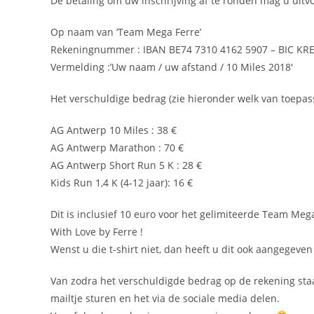
De betaling om uw inschrijving af te ronden mag u uit
Op naam van ‘Team Mega Ferre’
Rekeningnummer : IBAN BE74 7310 4162 5907 – BIC K
Vermelding :’Uw naam / uw afstand / 10 Miles 2018′
Het verschuldige bedrag (zie hieronder welk van toepassin
AG Antwerp 10 Miles : 38 €
AG Antwerp Marathon : 70 €
AG Antwerp Short Run 5 K : 28 €
Kids Run 1,4 K (4-12 jaar): 16 €
Dit is inclusief 10 euro voor het gelimiteerde Team Mega
With Love by Ferre !
Wenst u die t-shirt niet, dan heeft u dit ook aangegeven b
Van zodra het verschuldigde bedrag op de rekening sta
mailtje sturen en het via de sociale media delen.