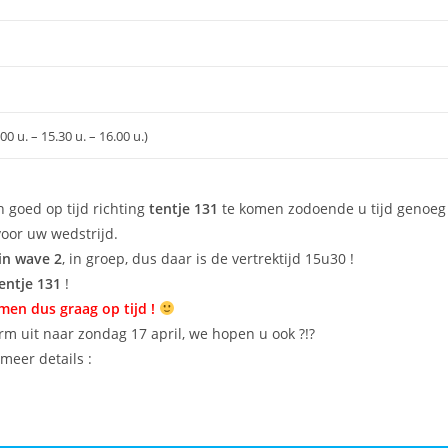
0 u. – 15.30 u. – 16.00 u.)
goed op tijd richting
tentje 131
te komen zodoende u tijd genoeg
voor uw wedstrijd.
in wave 2
, in groep, dus daar is de vertrektijd 15u30 !
entje 131
!
en dus graag op tijd !
rm uit naar zondag 17 april, we hopen u ook ?!?
meer details :