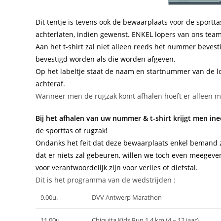
Dit tentje is tevens ook de bewaarplaats voor de sport
achterlaten, indien gewenst. ENKEL lopers van ons team 
Aan het t-shirt zal niet alleen reeds het nummer bevesti
bevestigd worden als die worden afgeven.
Op het labeltje staat de naam en startnummer van de 
achteraf.
Wanneer men de rugzak komt afhalen hoeft er alleen ma
Bij het afhalen van uw nummer & t-shirt krijgt men in
de sporttas of rugzak!
Ondanks het feit dat deze bewaarplaats enkel bemand z
dat er niets zal gebeuren, willen we toch even meegev
voor verantwoordelijk zijn voor verlies of diefstal.
Dit is het programma van de wedstrijden :
9.00u.
DVV Antwerp Marathon
11.00u.
Chiquita Kids Run 1,4 km (4 – 12 jaar)